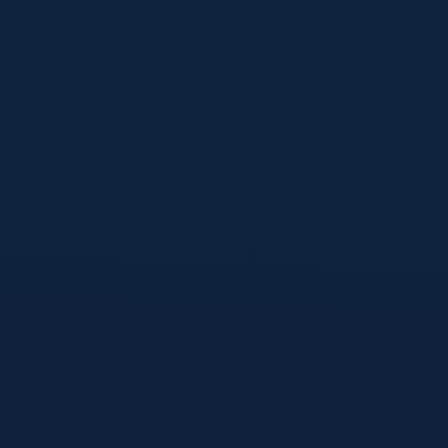
办城市、时区差异与观赛路线
想把世界杯看得更尽兴，不只是抢票，还要会选城、会转场、
会安排时差。本文从旅游与观赛结合的角度，梳理北美主办城
市的比赛节奏、交通特点与连看多场的实用组合。
阅读全文