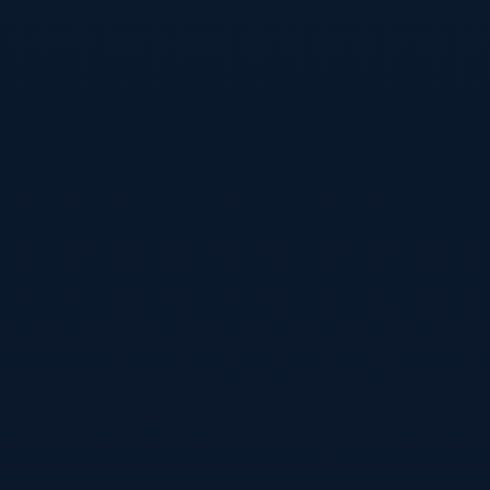
+86-021-66668888