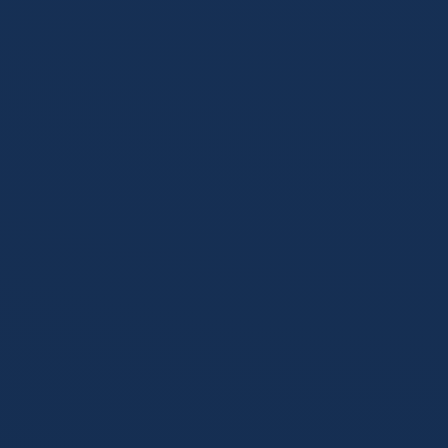
0 广告
纯净沉浸体验
RSA
金融级加密传输