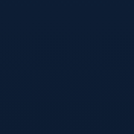
MK体育官方APP下载门户，提供体育资讯与比分数据，并提
供安卓与iOS的安全下载及安装指引。
WeChat