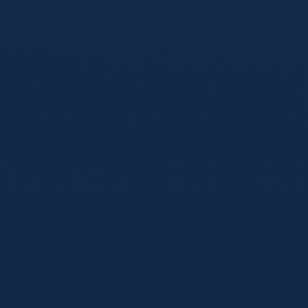
消息推送到个性化的内容订阅，每一个细节都彰显着“以用户
为中心”的理念。更重要的是，我们坚决对侵入式广告说
“不”，为您保留最纯净、最专注的阅读与观赛空间。
跨越平台的无缝体验
数字生活不应被设备所束缚。MK体育团队投入海量资源，实
现了Android与iOS双端架构的深度优化。无论您使用的是最新
款的旗舰手机，还是几年前的经典机型，都能享受到丝滑流畅
的操作体验。通过统一的账号体系，您的关注列表、阅读偏好
及浏览历史将在多设备间实时云端同步，让精彩永不中断。
极简安装，即刻启程
告别繁琐的配置与漫长的等待。我们为您准备了最直观的引
导，只需简单几步，即可将全球赛事装进口袋。
1
获取官方安装包