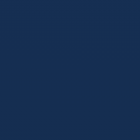
极速同步引擎
毫秒级数据同步，
重塑您的观赛体验
在瞬息万变的体育赛场上，时间就是一切。MK体育依托全球
分布式节点与专线传输技术，构建了行业领先的赛事数据同步
引擎。无论是关键进球、红黄牌判罚，还是精细的技术统计，
我们承诺将现场的每一次心跳，以毫秒级的速度推送到您的指