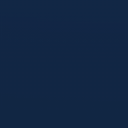
汇聚全球体坛热点，深度解析赛事走向。同时为您提供APP最
新功能更新公告与优化指南，让您始终快人一步。
浏览所有资讯