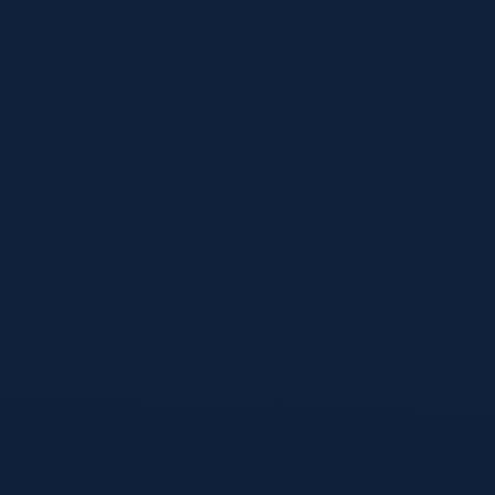
体育
2026-05-18