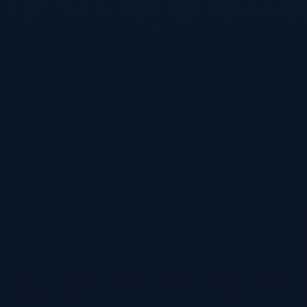
上海MK体育科技有限公司